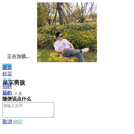
正在加载...
私信
首页
好店
发布
单车男孩
招聘
我的
发布：0 条
随便说点什么
取消
确定