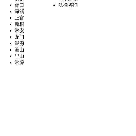
胥口
法律咨询
渌渚
上官
新桐
常安
龙门
湖源
渔山
里山
常绿