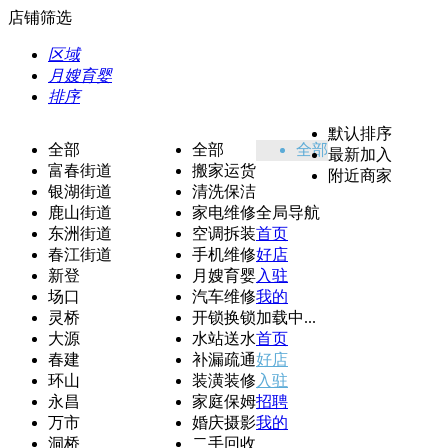
店铺筛选
区域
月嫂育婴
排序
默认排序
全部
全部
全部
最新加入
富春街道
搬家运货
附近商家
银湖街道
清洗保洁
鹿山街道
家电维修
全局导航
东洲街道
空调拆装
首页
春江街道
手机维修
好店
新登
月嫂育婴
入驻
场口
汽车维修
我的
灵桥
开锁换锁
加载中...
大源
水站送水
首页
春建
补漏疏通
好店
环山
装潢装修
入驻
永昌
家庭保姆
招聘
万市
婚庆摄影
我的
洞桥
二手回收