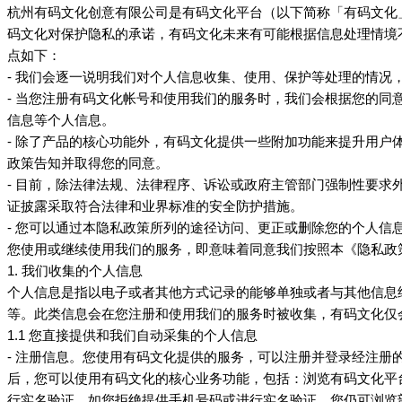
杭州
有限公司是
平台（以下简称「
有码文化创意
有码文化
有码文化
对保护隐私的承诺，
未来有可能根据信息处理情境
码文化
有码文化
点如下：
- 我们会逐一说明我们对个人信息收集、使用、保护等处理的情况
- 当您注册
帐号和使用我们的服务时，我们会根据您的同
有码文化
信息等个人信息。
- 除了产品的核心功能外，
提供一些附加功能来提升用户
有码文化
政策告知并取得您的同意。
- 目前，除法律法规、法律程序、诉讼或政府主管部门强制性要求
证披露采取符合法律和业界标准的安全防护措施。
- 您可以通过本隐私政策所列的途径访问、更正或删除您的个人信
您使用或继续使用我们的服务，即意味着同意我们按照本《隐私政
1. 我们收集的个人信息
个人信息是指以电子或者其他方式记录的能够单独或者与其他信息
等。此类信息会在您注册和使用我们的服务时被收集，
仅
有码文化
1.1 您直接提供和我们自动采集的个人信息
- 注册信息。您使用
提供的服务，可以注册并登录经注册
有码文化
后，您可以使用
的核心业务功能，包括：浏览
平
有码文化
有码文化
行实名验证，如您拒绝提供手机号码或进行实名验证，您仍可浏览