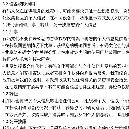
3.2 设备权限调用
在提供服务的过程中，可能需要您开通一些设备权限，例
有码文化
收集相应的个人信息。在不同设备中，权限显示方式及关闭方式
化
4 我们会如何共享、转让、公开披露您的个人信息
4.1 共享
不会在未经您同意或授权的情况下将您的个人信息提供给
有码文化
- 在获取同意的情况下共享：获得您的明确同意后，
会与
有码文化
- 共享给
的关联公司：在本政策声明的使用目的范围内，
有码文化
将再次征求您的授权同意。
- 共享给授权合作伙伴：
可能会与合作伙伴共享您的某些
有码文化
人信息才能安排寄送，或者安排合作伙伴向您提供服务。我们仅会
他们按照我们的说明、本政策以及其他任何相关的保密和安全措施
- 在法定情形下的共享：我们可能会根据法律法规规定、诉讼争
4.2 转让
我们不会将您的个人信息转让给任何公司、组织和个人，但以下情
- 在获取明确同意的情况下转让：获得您的明确同意后，我们会向
- 在涉及合并、收购或破产清算时，如涉及到个人信息转让，我
4.3 公开披露
我们仅会在以下情况下，且采取符合法律和业界标准的安全防护措