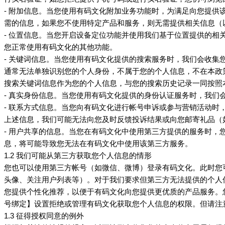
- 附加信息。当您使用
附加业务功能时，为满足向您提供
有码文化
需的信息，如果您不使用特定产品和服务，则无需提供相关信息（
- 位置信息。当您开启设备定位功能并使用我们基于位置提供的
您正常使用
的其他功能。
有码文化
- 关键词信息。当您使用
提供的搜索服务时，我们会收集
有码文化
通常无法单独识别您的个人身份，不属于您的个人信息，不在本政
搜索关键词信息作为您的个人信息，与您的搜索历史记录一同按照
- 真实身份信息。当您使用
提供的身份认证服务时，我们
有码文化
- 联系方式信息。当您向
进行帐号申诉或参与营销活动时
有码文化
上述信息，我们可能无法向您及时反馈投诉结果或向您邮寄礼品（
- 用户共享的信息。当您在
中使用第三方提供的服务时，
有码文化
息，将可能导致您无法在
中使用该第三方服务。
有码文化
1.2 我们可能从第三方获取您个人信息的情形
您也可以使用第三方帐号（如微信、微博）登录
。此时您
有码文化
头像、关注用户列表等）。对于我们要求但第三方无法提供的个人
您提供个性化推荐，以便于
向您提供更优质的产品服务。
有码文化
号绑定】设置拒绝或管理
获取您个人信息的权限。但请注
有码文化
1.3 征得授权同意的例外