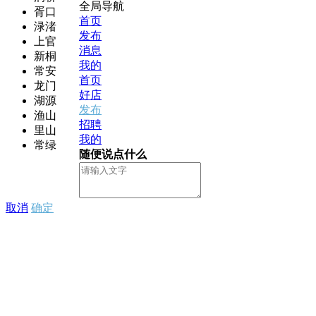
全局导航
胥口
首页
渌渚
发布
上官
消息
新桐
我的
常安
首页
龙门
好店
湖源
发布
渔山
招聘
里山
我的
常绿
随便说点什么
取消
确定