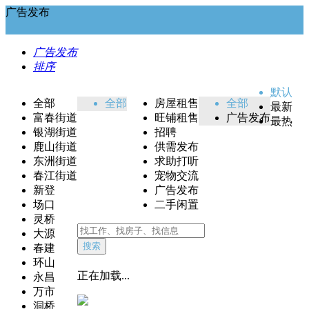
广告发布
广告发布
排序
默认
全部
全部
房屋租售
全部
最新
富春街道
旺铺租售
广告发布
最热
银湖街道
招聘
鹿山街道
供需发布
东洲街道
求助打听
春江街道
宠物交流
新登
广告发布
场口
二手闲置
灵桥
大源
搜索
春建
环山
正在加载...
永昌
万市
洞桥