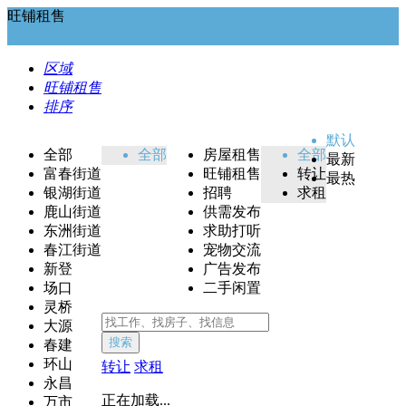
旺铺租售
区域
旺铺租售
排序
默认
全部
全部
房屋租售
全部
最新
富春街道
旺铺租售
转让
最热
银湖街道
招聘
求租
鹿山街道
供需发布
东洲街道
求助打听
春江街道
宠物交流
新登
广告发布
场口
二手闲置
灵桥
大源
搜索
春建
环山
转让
求租
永昌
正在加载...
万市