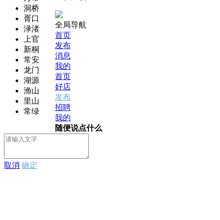
洞桥
胥口
全局导航
渌渚
首页
上官
发布
新桐
消息
常安
我的
龙门
首页
湖源
好店
渔山
发布
里山
招聘
常绿
我的
随便说点什么
取消
确定