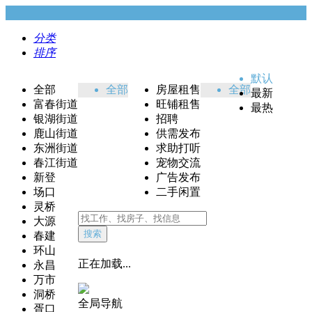
分类
排序
默认
全部
全部
房屋租售
全部
最新
富春街道
旺铺租售
最热
银湖街道
招聘
鹿山街道
供需发布
东洲街道
求助打听
春江街道
宠物交流
新登
广告发布
场口
二手闲置
灵桥
大源
搜索
春建
环山
正在加载...
永昌
万市
洞桥
全局导航
胥口