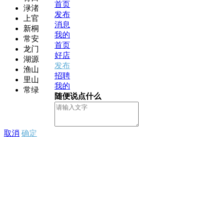
首页
渌渚
发布
上官
消息
新桐
我的
常安
首页
龙门
好店
湖源
发布
渔山
招聘
里山
我的
常绿
随便说点什么
取消
确定