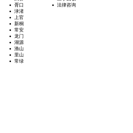
胥口
法律咨询
渌渚
上官
新桐
常安
龙门
湖源
渔山
里山
常绿