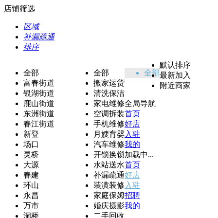
店铺筛选
区域
补漏疏通
排序
默认排序
全部
全部
全部
最新加入
富春街道
搬家运货
附近商家
银湖街道
清洗保洁
鹿山街道
家电维修
全局导航
东洲街道
空调拆装
首页
春江街道
手机维修
好店
新登
月嫂育婴
入驻
场口
汽车维修
我的
灵桥
开锁换锁
加载中...
大源
水站送水
首页
春建
补漏疏通
好店
环山
装潢装修
入驻
永昌
家庭保姆
招聘
万市
婚庆摄影
我的
洞桥
二手回收